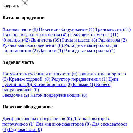
Закрыть
Каталог продукции
Ходовая часть (8)
Навесное оборудование (4)
Трансмиссия (41)
Пальцы, втулки уплотнения (45)
Режущие элементы (11)
Фильтры (42)
Двигатель (39)
Рамы и шасси (8)
Радиаторы (2)
Рукава высокого давления (0)
Расходные материалы для
гидромолотов (2)
Датчики (1)
Расходные материалы (1)
Ходовая часть
Натяжитель гусеницы и запчасти (0)
Защита катка опорного
(0)
Крепеж ходовой (0)
Редуктор передвижения (1)
Цепь
гусеничная (0)
Каток опорный (0)
Башмак (1)
Колесо
направляющее (0)
Звездочка (2)
Каток поддерживающий (0)
Навесное оборудование
Для фронтальных погрузчиков (0)
Для экскаваторов-
погрузчиков (1)
Для мини-экскаваторов (0)
Для экскаваторов
(3)
Гидромолота (0)