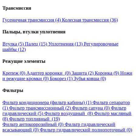
Трансмиссия
Гусеничная трансмиссия (4)
Колесная трансмиссия (36)
Пальцы, втулки уплотнения
Втулка (5)
Палец (15)
Уплотнения (13)
Регулировочные
шайбы (12)
Режущие элементы
Крепеж (0)
Адаптер коронки (0)
Защита (2)
Коронка (9)
Ножи
и режущие кромки (0)
Бокорез (1)
Зубья ковша (0)
Фильтры
Фильтр кондиционера (фильтр кабины) (1)
Фильтр сепаратор
(1)
Фильтр трансмиссионный (2)
Фильтр сапуна (0)
Фильтр
гидравлический (5)
Фильтр воздушный (8)
Фильтр масляный
(8)
Фильтр топливный (19)
Фильтр антикоррозийный (0)
Фильтр гидравлический
всасывающий (0)
Фильтр гидравлический полнопоточный (0)