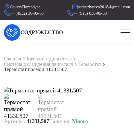
Санкт-Петербург
sodruzhestvo2018@gmail.com
+7 (4932) 36-05-68
+7 (915) 830-05-68
СОДРУЖЕСТВО
Главная
Каталог
Двигатель
Система охлаждения двигателя
Термостат
Термостат прямой 4133L507
Артикул:
4133L507
Наличие:
Много