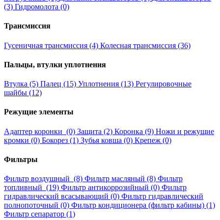
(3)
Гидромолота (0)
Трансмиссия
Гусеничная трансмиссия (4)
Колесная трансмиссия (36)
Пальцы, втулки уплотнения
Втулка (5)
Палец (15)
Уплотнения (13)
Регулировочные
шайбы (12)
Режущие элементы
Адаптер коронки (0)
Защита (2)
Коронка (9)
Ножи и режущие
кромки (0)
Бокорез (1)
Зубья ковша (0)
Крепеж (0)
Фильтры
Фильтр воздушный (8)
Фильтр масляный (8)
Фильтр
топливный (19)
Фильтр антикоррозийный (0)
Фильтр
гидравлический всасывающий (0)
Фильтр гидравлический
полнопоточный (0)
Фильтр кондиционера (фильтр кабины) (1)
Фильтр сепаратор (1)