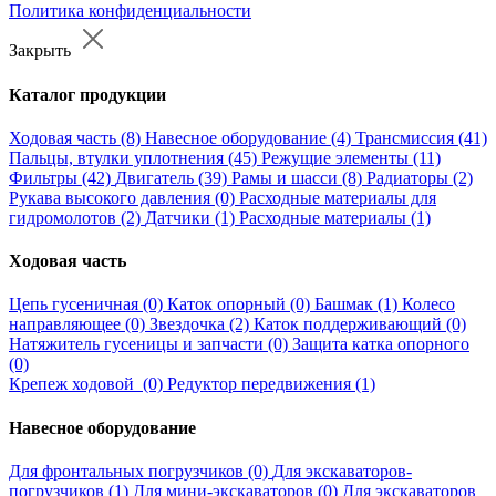
Политика конфиденциальности
Закрыть
Каталог продукции
Ходовая часть (8)
Навесное оборудование (4)
Трансмиссия (41)
Пальцы, втулки уплотнения (45)
Режущие элементы (11)
Фильтры (42)
Двигатель (39)
Рамы и шасси (8)
Радиаторы (2)
Рукава высокого давления (0)
Расходные материалы для
гидромолотов (2)
Датчики (1)
Расходные материалы (1)
Ходовая часть
Цепь гусеничная (0)
Каток опорный (0)
Башмак (1)
Колесо
направляющее (0)
Звездочка (2)
Каток поддерживающий (0)
Натяжитель гусеницы и запчасти (0)
Защита катка опорного
(0)
Крепеж ходовой (0)
Редуктор передвижения (1)
Навесное оборудование
Для фронтальных погрузчиков (0)
Для экскаваторов-
погрузчиков (1)
Для мини-экскаваторов (0)
Для экскаваторов