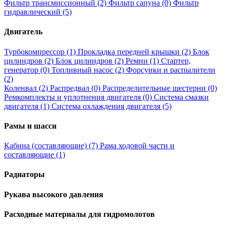
Фильтр трансмиссионный (2)
Фильтр сапуна (0)
Фильтр
гидравлический (5)
Двигатель
Турбокомпрессор (1)
Прокладка передней крышки (2)
Блок
цилиндров (2)
Блок цилиндров (2)
Ремни (1)
Стартер,
генератор (0)
Топливный насос (2)
Форсунки и распылители
(2)
Коленвал (2)
Распредвал (0)
Распределительные шестерни (0)
Ремкомплекты и уплотнения двигателя (0)
Система смазки
двигателя (1)
Система охлаждения двигателя (5)
Рамы и шасси
Кабина (составляющие) (7)
Рама ходовой части и
составляющие (1)
Радиаторы
Рукава высокого давления
Расходные материалы для гидромолотов